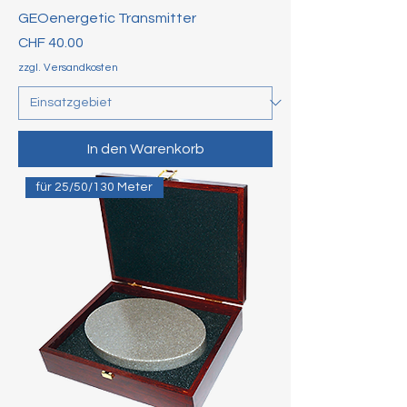
GEOenergetic Transmitter
Preis
CHF 40.00
zzgl. Versandkosten
In den Warenkorb
für 25/50/130 Meter