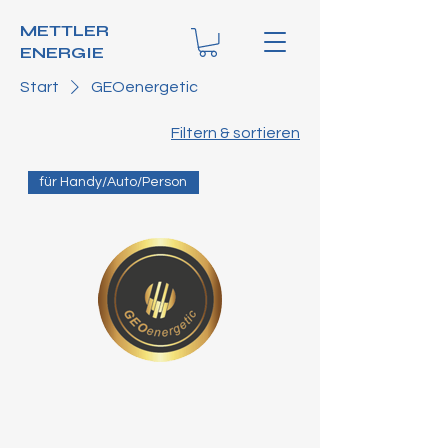
METTLER
ENERGIE
Start
GEOenergetic
Filtern & sortieren
für Handy/Auto/Person