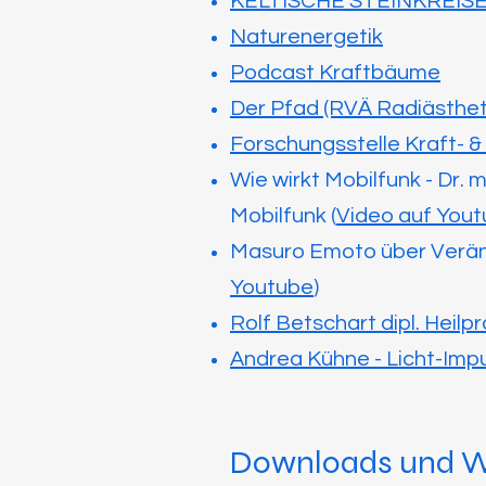
KELTISCHE STEINKREIS
Naturenergetik
Podcast Kraftbäume
Der Pfad (RVÄ Radiästheti
Forschungsstelle Kraft- &
Wie wirkt Mobilfunk - Dr. 
Mobilfunk (
Video auf You
Masuro Emoto über Verän
Youtube
)
Rolf Betschart dipl. Hei
Andrea Kühne - Licht-Impu
Downloads und W