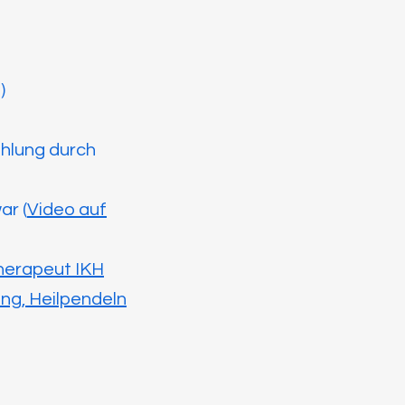
)
ahlung durch
r (
Video auf
Therapeut IKH
ng, Heilpendeln