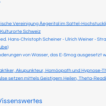
E
sche Vereinigung Äegerital im Sattel-Hochstuckli
 Kulturorte Schweiz
med. Hans-Christoph Scheiner - Ulrich Weiner - Str
tube
)
derungen von Wasser, das E-Smog ausgesetzt wa
lpraktiker, Akupunkteur, Homöopath und Hypnose-
lse setzen mittels Geistigem Heilen, Theta-Readi
issenswertes