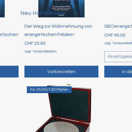
Neu: Hochsensibel
Der Weg zur Wahrnehmung von
GEOenergeti
etischen
energetischen Feldern
Preis
CHF 40.00
Preis
CHF 25.60
zzgl. Versandkos
zzgl. Versandkosten
Einsatzgebi
Vorbestellen
In d
für 25/50/130 Meter