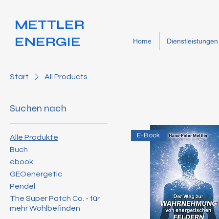
METTLER
ENERGIE
Home
Dienstleistungen
Start
All Products
Suchen nach
E-Book
Alle Produkte
Buch
ebook
GEOenergetic
Pendel
The Super Patch Co. - für
mehr Wohlbefinden