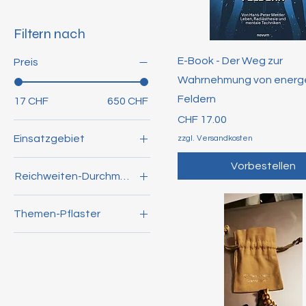
Filtern nach
E-Book - Der Weg zur
Preis
Wahrnehmung von energ
Feldern
17 CHF
650 CHF
Preis
CHF 17.00
Einsatzgebiet
zzgl. Versandkosten
Auto
Vorbestellen
Reichweiten-Durchmesser
HF (Modem/Router)
130 m
Natel/Mobilephone
Themen-Pflaster
25 m
NF (Sicherungskasten)
DEFEND -
50 m
Persönlicher Schutz
Immunsystem
FOCUS -
Konzentration