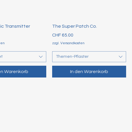
c Transmitter
The Super Patch Co.
Preis
CHF 65.00
ten
zzgl. Versandkosten
et
Themen-Pflaster
en Warenkorb
In den Warenkorb