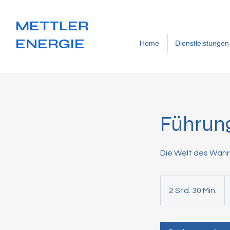
METTLER
ENERGIE
Home
Dienstleistungen
Führung
je
n
2 Std. 30 Min.
2
Gr
S
t
d