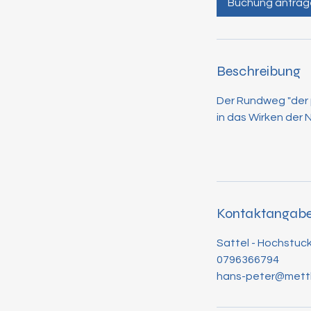
Buchung anfrag
.
3
0
M
Beschreibung
i
n
Der Rundweg "der p
.
in das Wirken der 
Kontaktangab
Sattel - Hochstuck
0796366794
hans-peter@mettl