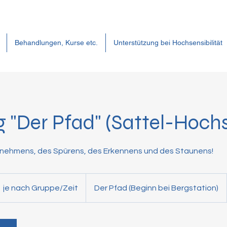
Behandlungen, Kurse etc.
Unterstützung bei Hochsensibilität
 "Der Pfad" (Sattel-Hochs
ach
je nach Gruppe/Zeit
Der Pfad (Beginn bei Bergstation)
uppe/Zeit